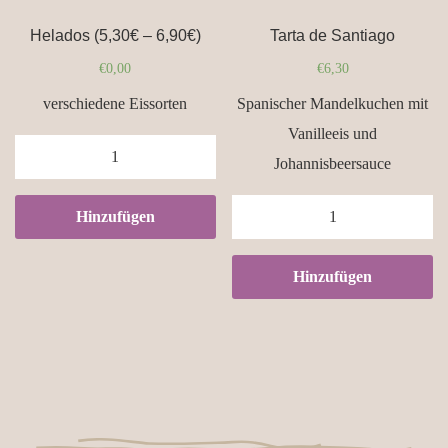
Helados (5,30€ – 6,90€)
Tarta de Santiago
€
0,00
€
6,30
verschiedene Eissorten
Spanischer Mandelkuchen mit
Vanilleeis und
Helados
Johannisbeersauce
(5,30€
-
Tarta
Hinzufügen
6,90€)
de
quantity
Santiago
Hinzufügen
quantity