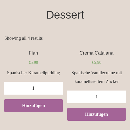
Dessert
Showing all 4 results
Flan
Crema Catalana
€
5,90
€
5,90
Spanischer Karamellpudding
Spanische Vanillecreme mit
karamellisiertem Zucker
Flan
quantity
Crema
Catalana
Hinzufügen
quantity
Hinzufügen