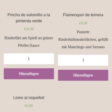
hierbas
mediterraneas
Pincho de solomillo a la
Flamenquin de ternera
quantity
pimienta verde
€
9,90
€
10,90
Panierte
Rinderfilet am Spieß an grüner
Rinderhüftsteakröllchen, gefüllt
Pfeffer-Sauce
mit Manchego und Serrano
Pincho
Flamenquin
de
de
solomillo
ternera
Hinzufügen
Hinzufügen
a
quantity
la
pimienta
Lomo al roquefort
verde
€
6,90
quantity