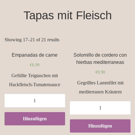
Tapas mit Fleisch
Showing 17–21 of 21 results
Empanadas de carne
Solomillo de cordero con
hierbas mediterraneas
€
6,90
€
9,90
Gefüllte Teigtaschen mit
Gegrilltes Lammfilet mit
Hackfleisch-Tomatensauce
mediterranen Kräutern
Empanadas
Solomillo
de
de
carne
Hinzufügen
cordero
quantity
Hinzufügen
con