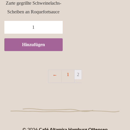
Zarte gegrillte Schweinelachs-
Scheiben an Roquefortsauce
Lomo
al
roquefort
Hinzufügen
quantity
←
1
2
© 2026
Café Altamira Hamburg Ottensen